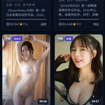
主演：
白宇、梁朝伟 等
主演：
孔刘、张子枫 等
《2046号月台》是一部韩国
背景的传记作品，2022年公
《Quiet Relay 内线》是一部
映，由娄烨执导，白宇、梁朝
日本背景的动作作品，2022
伟、周迅等主演。配乐克制，
年公映，由许鞍华执导，孔
关键场面反而以环境声托情
刘、张子枫、秦昊等主演。影
96,541
7.4
96,448
9.0
动作
传记
绪，悬疑外壳...
像偏纪实质感，手持与固定机
位...
中国
中国
IMAX
独播
99:48
99:57