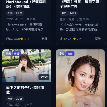
Northbound（导演剪辑
《回声》外传：屋顶花园 ·
版） · 流畅加载
全程无广告
电影
2025
电影
2025
主演：
河正宇、肖央 等
主演：
黄渤、安藤樱 等
《Northbound（导演剪辑
《《回声》外传：屋顶花园》
版）》是一部中国香港背景的
是一部法国背景的冒险作品，
悬疑作品，2025年公映，由
2025年公映，由娄烨执导，
陈凯歌执导，河正宇、肖央、
黄渤、安藤樱、任素汐等主
47,448
8.0
12,961
9.2
悬疑
冒险
谭卓等主演。在类型片框架里
演。用双线叙事把过去与现在
埋入作...
拧成一股绳，爱...
美国
泰国
热播
高分
99:59
南下之前的午后 · 流畅加
载
电影
2025
主演：
孔刘、白宇 等