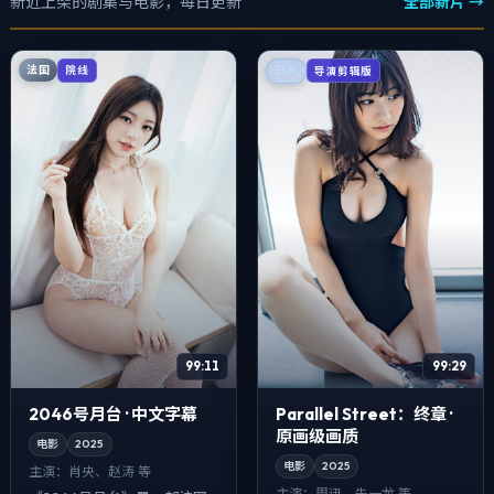
新近上架的剧集与电影，每日更新
全部新片 →
法国
院线
日本
导演剪辑版
99:11
99:29
2046号月台 · 中文字幕
Parallel Street：终章 ·
原画级画质
电影
2025
电影
2025
主演：
肖央、赵涛 等
主演：
周迅、朱一龙 等