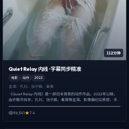
112分钟
Quiet Relay 内线 · 字幕同步精准
电影
动作
2022
主演：
孔刘、张子枫、秦昊
《Quiet Relay 内线》是一部日本背景的动作作品，2022年公映，
由许鞍华执导，孔刘、张子枫、秦昊等主演。影像偏纪实质感，手
持与固定机位交替出现，爱情线并不喧宾夺主，却...
96,541
7.4