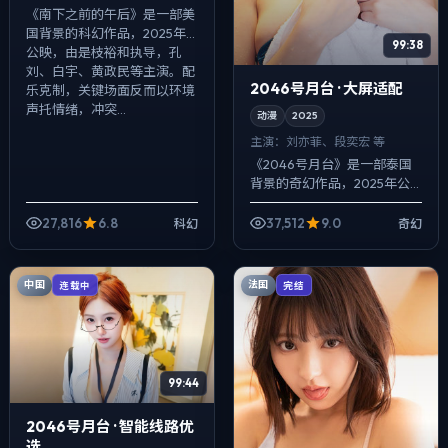
《南下之前的午后》是一部美
国背景的科幻作品，2025年
99:38
公映，由是枝裕和执导，孔
刘、白宇、黄政民等主演。配
2046号月台 · 大屏适配
乐克制，关键场面反而以环境
声托情绪，冲突...
动漫
2025
主演：
刘亦菲、段奕宏 等
《2046号月台》是一部泰国
背景的奇幻作品，2025年公
映，由丹尼斯·维伦纽瓦执导，
刘亦菲、段奕宏、秦昊等主
27,816
6.8
37,512
9.0
科幻
奇幻
演。配乐克制，关键场面反而
以环境声托...
中国
法国
连载中
完结
99:44
2046号月台 · 智能线路优
选