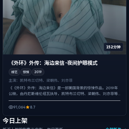
152分钟
《外环》外传：海边来信 · 夜间护眼模式
综艺
惊悚
2019
主演：
凯特·布兰切特、梁朝伟、刘亦菲
《《外环》外传：海边来信》是一部美国背景的惊悚作品，2019年
公映，由丹尼斯·维伦纽瓦执导，凯特·布兰切特、梁朝伟、刘亦菲等
主演。用双线叙事把过去与现在拧成一股绳，喜剧桥段服务...
91,064
8.7
今日上架