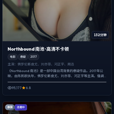
132分钟
Northbound 南池 · 高清不卡顿
电影
悬疑
2017
主演：
佛罗伦斯·皮尤、刘亦菲、河正宇、周迅
《Northbound 南池》是一部中国台湾背景的悬疑作品，2017年公
映，由陈凯歌执导，佛罗伦斯·皮尤、刘亦菲、河正宇等主演。强调
群像而非单一英雄，配角线条同样完整，喜剧桥段...
95,177
6.8
泰国
连载中