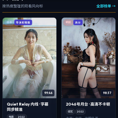
按热度整理的观看风向标
全部榜单 →
日本
韩国
导演剪辑版
高分
99:46
98:37
Quiet Relay 内线 · 字幕
2046号月台 · 高清不卡顿
同步精准
综艺
2022
电影
2022