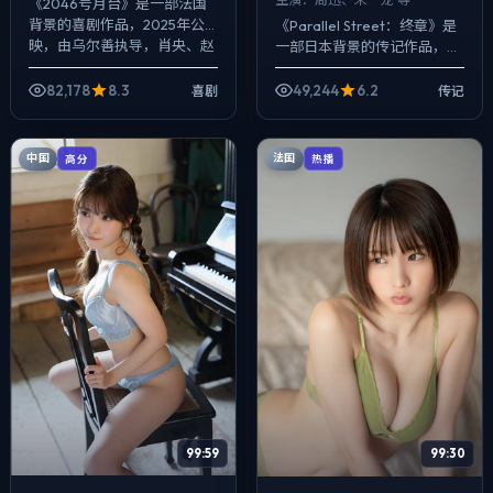
《2046号月台》是一部法国
背景的喜剧作品，2025年公
《Parallel Street：终章》是
映，由乌尔善执导，肖央、赵
一部日本背景的传记作品，
涛、章子怡等主演。配乐克
2025年公映，由李安执导，
制，关键场面反而以环境声托
周迅、朱一龙、大鹏等主演。
82,178
8.3
49,244
6.2
喜剧
传记
情绪，冲突并...
把城市当作角色来写，夜景...
中国
法国
高分
热播
99:59
99:30