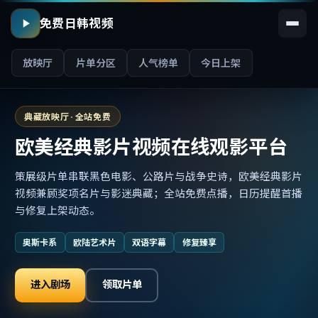
免费日韩视频
放映厅
片单分区
人气榜单
今日上架
典藏放映厅 · 全站免费
欧美经典影片视频在线观影平台
策展级片单串联黑色电影、公路片与战争史诗，欧美经典影片
视频兼顾奖项名片与影迷典藏；全站免费点播，日历提醒首播
与修复上架动态。
奥斯卡系
欧陆艺术片
双语字幕
修复臻享
进入剧场
领取片单