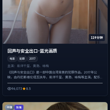
119分钟
回声与安全出口 · 蓝光画质
电影
犯罪
2017
主演：
易烊千玺、黄渤、咏梅
《回声与安全出口》是一部中国台湾背景的犯罪作品，2017年公
映，由丹尼斯·维伦纽瓦执导，易烊千玺、黄渤、咏梅等主演。配乐
克制，关键场面反而以环境声托情绪，冲突并非来自夸张奇观，...
96,073
8.5
中国
独播