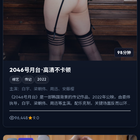
98分钟
2046号月台 · 高清不卡顿
综艺
传记
2022
主演：
白宇、梁朝伟、周迅、安藤樱
《2046号月台》是一部韩国背景的传记作品，2022年公映，由娄烨
执导，白宇、梁朝伟、周迅等主演。配乐克制，关键场面反而以环
境声托情绪，悬疑外壳下，更想讨论的是「记忆是否可靠」...
96,448
9.0