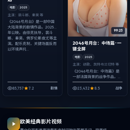
电影
2025
主演：
裴斗娜、秦昊 等
《2046号月台》是一部中国
大陆背景的剧情作品，2025
99:23
年公映，由徐克执导，裴斗
娜、秦昊、佛罗伦斯·皮尤等主
2046号月台：中场篇 · 一
演。配乐克制，关键场面反而
键全屏
以环境声托...
电影
2025
主演：
胡歌、凯特·布兰切特 等
《2046号月台：中场篇》是
一部法国背景的战争作品，
2025年公映，由韦斯·安德森
执导，胡歌、凯特·布兰切特、
85,757
7.2
23,432
8.5
剧情
战争
黄政民等主演。用双线叙事把
过去与现...
欧美经典影片视频