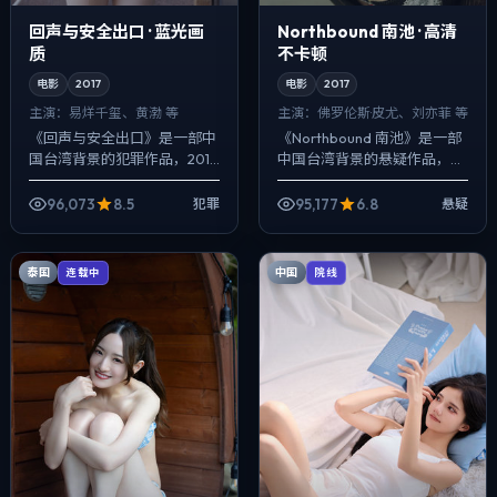
回声与安全出口 · 蓝光画
Northbound 南池 · 高清
质
不卡顿
电影
2017
电影
2017
主演：
易烊千玺、黄渤 等
主演：
佛罗伦斯·皮尤、刘亦菲 等
《回声与安全出口》是一部中
《Northbound 南池》是一部
国台湾背景的犯罪作品，2017
中国台湾背景的悬疑作品，
年公映，由丹尼斯·维伦纽瓦执
2017年公映，由陈凯歌执导，
导，易烊千玺、黄渤、咏梅等
佛罗伦斯·皮尤、刘亦菲、河正
96,073
8.5
95,177
6.8
犯罪
悬疑
主演。配乐克制，关键场面反
宇等主演。强调群像而非单
而以环境...
一...
泰国
中国
连载中
院线