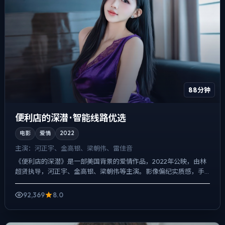
88分钟
便利店的深潜 · 智能线路优选
电影
爱情
2022
主演：
河正宇、金高银、梁朝伟、雷佳音
《便利店的深潜》是一部美国背景的爱情作品，2022年公映，由林
超贤执导，河正宇、金高银、梁朝伟等主演。影像偏纪实质感，手
持与固定机位交替出现，爱情线并不喧宾夺主，却成为推动主角...
92,369
8.0