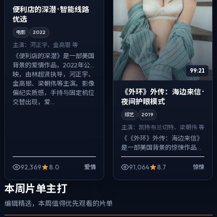
便利店的深潜 · 智能线路
优选
电影
2022
主演：
河正宇、金高银 等
《便利店的深潜》是一部美国
背景的爱情作品，2022年公
99:21
映，由林超贤执导，河正宇、
金高银、梁朝伟等主演。影像
《外环》外传：海边来信 ·
偏纪实质感，手持与固定机位
夜间护眼模式
交替出现，爱...
综艺
2019
主演：
凯特·布兰切特、梁朝伟 等
《《外环》外传：海边来信》
是一部美国背景的惊悚作品，
2019年公映，由丹尼斯·维伦纽
瓦执导，凯特·布兰切特、梁朝
92,369
8.0
91,064
8.7
爱情
惊悚
伟、刘亦菲等主演。用双线叙
事把过...
本周片单主打
编辑精选，本周值得优先观看的片单