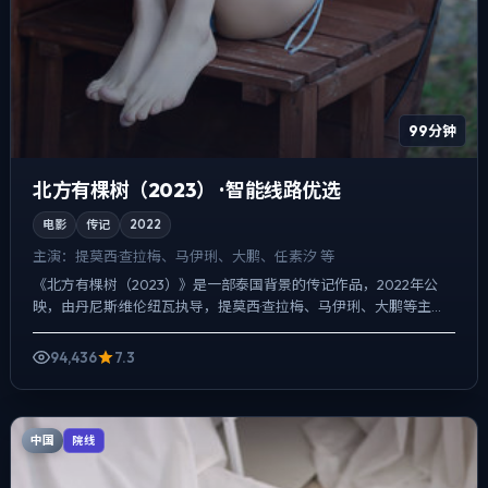
99分钟
北方有棵树（2023） · 智能线路优选
电影
传记
2022
主演：
提莫西·查拉梅、马伊琍、大鹏、任素汐 等
《北方有棵树（2023）》是一部泰国背景的传记作品，2022年公
映，由丹尼斯·维伦纽瓦执导，提莫西·查拉梅、马伊琍、大鹏等主
演。用双线叙事把过去与现在拧成一股绳，人物在道德灰区...
94,436
7.3
中国
院线