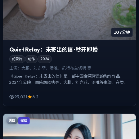
107分钟
Quiet Relay：未寄出的信 · 秒开即播
纪录片
动作
2024
主演：
大鹏、刘亦菲、汤唯、凯特·布兰切特 等
《Quiet Relay：未寄出的信》是一部中国台湾背景的动作作品，
2024年公映，由陈凯歌执导，大鹏、刘亦菲、汤唯等主演。在类型
片框架里埋入作者式旁白与留白，人物在道德灰区反...
93,021
6.2
美国
完结