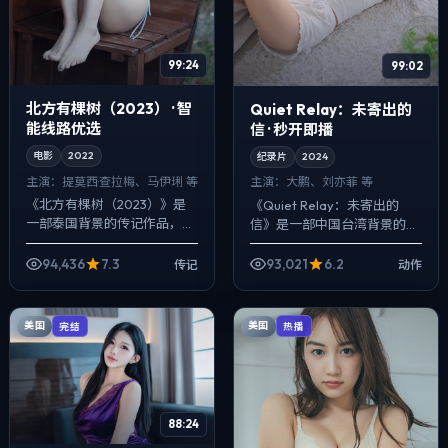
99:24
99:02
北方有棵树（2023） · 智
Quiet Relay：未寄出的
能线路优选
信 · 秒开即播
电影
2022
纪录片
2024
主演：
提莫西·查拉梅、马伊琍 等
主演：
大鹏、刘亦菲 等
《北方有棵树（2023）》是
《Quiet Relay：未寄出的
一部泰国背景的传记作品，
信》是一部中国台湾背景的动
2022年公映，由丹尼斯·维伦
作作品，2024年公映，由陈
纽瓦执导，提莫西·查拉梅、马
凯歌执导，大鹏、刘亦菲、汤
94,436
7.3
93,021
6.2
传记
动作
伊琍、大鹏等主演。用双线叙
唯等主演。在类型片框架里埋
事把过去...
入作...
美国
美国
完结
热播
88:24