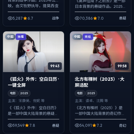
《雾声往南下之前去》是一部
映，由文牧野执导，提莫西·查
日本背景的悬疑作品，2025
拉梅、安藤樱、廖凡等主演。
年公映，由程耳执导，梁朝
影像偏纪实质感，手持与固定
伟、白宇、凯特·布兰切特等主
5,287
6.7
70,386
7.0
战争
悬疑
机位交替出...
演。以冷峻镜头对准普通人的
抉择瞬间，人...
中国
中国
独播
完结
99:43
99:58
《狐火》外传：空白日历 ·
北方有棵树（2023） · 大
一键全屏
屏适配
电影
2025
电影
2025
主演：
宋康昊、倪妮 等
主演：
谭卓、沈腾 等
《《狐火》外传：空白日历》
《北方有棵树（2023）》是
是一部中国大陆背景的悬疑作
一部中国大陆背景的奇幻作
品，2025年公映，由林超贤
品，2025年公映，由李安执
执导，宋康昊、倪妮、周冬雨
导，谭卓、沈腾、长泽雅美等
59,549
7.8
54,091
7.2
悬疑
奇幻
等主演。用双线叙事把过去与
主演。用双线叙事把过去与现