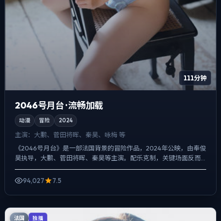
111分钟
2046号月台 · 流畅加载
动漫
冒险
2024
主演：
大鹏、菅田将晖、秦昊、咏梅 等
《2046号月台》是一部法国背景的冒险作品，2024年公映，由奉俊
昊执导，大鹏、菅田将晖、秦昊等主演。配乐克制，关键场面反而
以环境声托情绪，动作戏服务于叙事节点，每场打斗都改变...
94,027
7.5
法国
独播