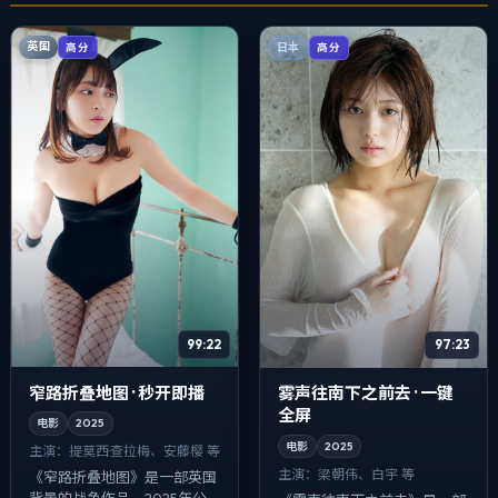
英国
高分
日本
高分
99:22
97:23
窄路折叠地图 · 秒开即播
雾声往南下之前去 · 一键
全屏
电影
2025
电影
2025
主演：
提莫西·查拉梅、安藤樱 等
主演：
梁朝伟、白宇 等
《窄路折叠地图》是一部英国
背景的战争作品，2025年公