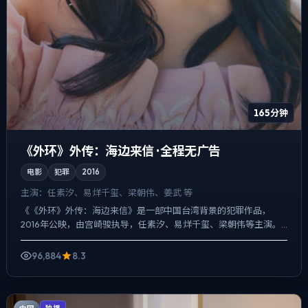
165分钟
《外环》外传：海边来信 · 全程无广告
电影
犯罪
2016
主演：
任素汐、易烊千玺、梁朝伟、姜武 等
《《外环》外传：海边来信》是一部中国台湾背景的犯罪作品，
2016年公映，由宫崎骏执导，任素汐、易烊千玺、梁朝伟等主演。
用双线叙事把过去与现在拧成一股绳，真相并非一次性抛出，而是...
96,884
8.3