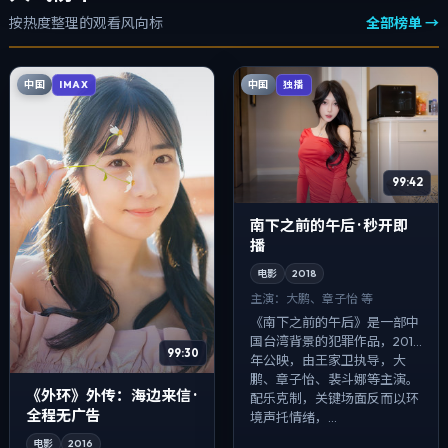
按热度整理的观看风向标
全部榜单 →
中国
中国
IMAX
独播
99:42
南下之前的午后 · 秒开即
播
电影
2018
主演：
大鹏、章子怡 等
《南下之前的午后》是一部中
国台湾背景的犯罪作品，2018
99:30
年公映，由王家卫执导，大
鹏、章子怡、裴斗娜等主演。
《外环》外传：海边来信 ·
配乐克制，关键场面反而以环
全程无广告
境声托情绪，...
电影
2016