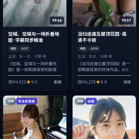
99:46
99:57
空城、空城与一场折叠地
当归途遇见屋顶花园 · 高
图 · 字幕同步精准
清不卡顿
电影
2017
电影
2019
主演：
朱一龙、大鹏 等
主演：
张译、汤唯 等
《空城、空城与一场折叠地
《当归途遇见屋顶花园》是一
图》是一部泰国背景的剧情作
部韩国背景的惊悚作品，2019
品，2017年公映，由杜琪峰执
年公映，由新海诚执导，张
导，朱一龙、大鹏、张译等主
译、汤唯、宋康昊等主演。在
94,522
9.0
94,235
8.8
剧情
惊悚
演。节奏先抑后扬，前半段铺
类型片框架里埋入作者式旁白
陈日常，后半...
与留白，爱情...
法国
法国
导演剪辑版
独播