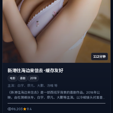
112分钟
新港往海边来信去 · 缓存友好
电影
喜剧
2018
主演：
白宇、廖凡、大鹏、汤唯 等
《新港往海边来信去》是一部西班牙背景的喜剧作品，2018年公
映，由杜琪峰执导，白宇、廖凡、大鹏等主演。以冷峻镜头对准普
通人的抉择瞬间，一场意外成为切口，牵出家庭、职场与公共舆论...
96,203
9.4