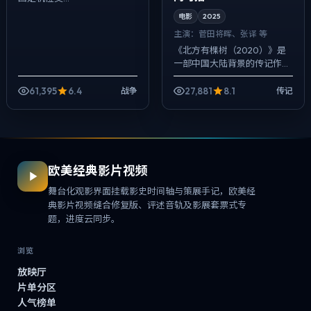
电影
2025
主演：
菅田将晖、张译 等
《北方有棵树（2020）》是
一部中国大陆背景的传记作
品，2025年公映，由娄烨执
导，菅田将晖、张译、蕾雅·赛
61,395
6.4
27,881
8.1
战争
传记
杜等主演。用双线叙事把过去
与现在拧成...
欧美经典影片视频
舞台化观影界面挂载影史时间轴与策展手记，欧美经
典影片视频缝合修复版、评述音轨及影展套票式专
题，进度云同步。
浏览
放映厅
片单分区
人气榜单