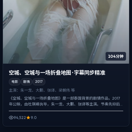
104分钟
空城、空城与一场折叠地图 · 字幕同步精准
电影
剧情
2017
主演：
朱一龙、大鹏、张译、梁朝伟 等
《空城、空城与一场折叠地图》是一部泰国背景的剧情作品，2017
年公映，由杜琪峰执导，朱一龙、大鹏、张译等主演。节奏先抑后
扬，前半段铺陈日常，后半段陡然收紧，悬疑外壳下，更想讨论...
94,522
9.0