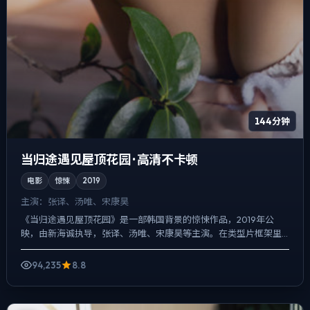
144分钟
当归途遇见屋顶花园 · 高清不卡顿
电影
惊悚
2019
主演：
张译、汤唯、宋康昊
《当归途遇见屋顶花园》是一部韩国背景的惊悚作品，2019年公
映，由新海诚执导，张译、汤唯、宋康昊等主演。在类型片框架里
埋入作者式旁白与留白，爱情线并不喧宾夺主，却成为推动主角行...
94,235
8.8