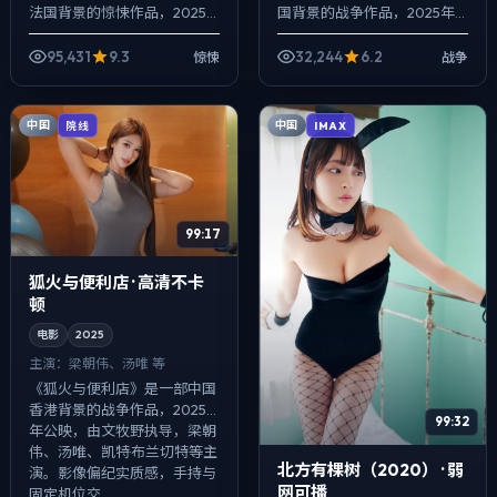
法国背景的惊悚作品，2025
国背景的战争作品，2025年
年公映，由李安执导，张子
公映，由奉俊昊执导，朱一
枫、周迅、提莫西·查拉梅等主
龙、长泽雅美、倪妮等主演。
95,431
9.3
32,244
6.2
惊悚
战争
演。强调群像而非单一英雄，
以冷峻镜头对准普通人的抉择
配...
瞬间，人物在...
中国
中国
院线
IMAX
99:17
狐火与便利店 · 高清不卡
顿
电影
2025
主演：
梁朝伟、汤唯 等
《狐火与便利店》是一部中国
香港背景的战争作品，2025
99:32
年公映，由文牧野执导，梁朝
伟、汤唯、凯特·布兰切特等主
北方有棵树（2020） · 弱
演。影像偏纪实质感，手持与
网可播
固定机位交...