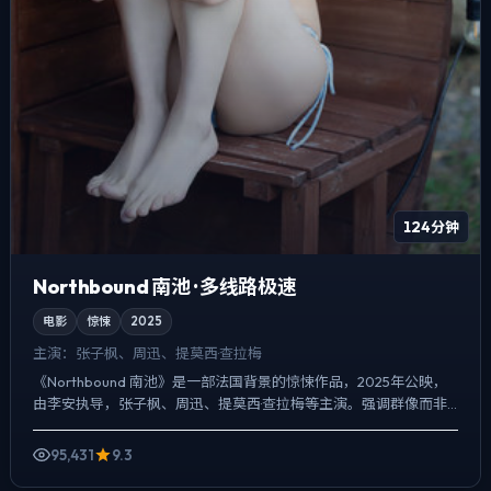
124分钟
Northbound 南池 · 多线路极速
电影
惊悚
2025
主演：
张子枫、周迅、提莫西·查拉梅
《Northbound 南池》是一部法国背景的惊悚作品，2025年公映，
由李安执导，张子枫、周迅、提莫西·查拉梅等主演。强调群像而非
单一英雄，配角线条同样完整，喜剧桥段服务于人...
95,431
9.3