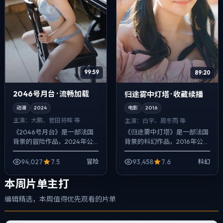
99:59
89:20
2046号月台 · 流畅加载
归途雾中灯塔 · 收藏续播
动漫
2024
电影
2016
主演：
大鹏、菅田将晖 等
主演：
白宇、周冬雨 等
《2046号月台》是一部法国
《归途雾中灯塔》是一部法国
背景的冒险作品，2024年公
背景的科幻作品，2016年公
映，由奉俊昊执导，大鹏、菅
映，由是枝裕和执导，白宇、
田将晖、秦昊等主演。配乐克
周冬雨、赵涛等主演。影像偏
94,027
7.5
93,458
7.6
冒险
科幻
制，关键场面反而以环境声托
纪实质感，手持与固定机位交
情绪，动作...
替出现，喜剧...
本周片单主打
编辑精选，本周值得优先观看的片单