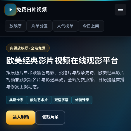
免费日韩视频
放映厅
片单分区
人气榜单
今日上架
典藏放映厅 · 全站免费
欧美经典影片视频在线观影平台
策展级片单串联黑色电影、公路片与战争史诗，欧美经典影片
视频兼顾奖项名片与影迷典藏；全站免费点播，日历提醒首播
与修复上架动态。
奥斯卡系
欧陆艺术片
双语字幕
修复臻享
进入剧场
领取片单