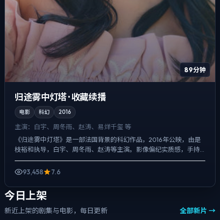
89分钟
归途雾中灯塔 · 收藏续播
电影
科幻
2016
主演：
白宇、周冬雨、赵涛、易烊千玺 等
《归途雾中灯塔》是一部法国背景的科幻作品，2016年公映，由是
枝裕和执导，白宇、周冬雨、赵涛等主演。影像偏纪实质感，手持
与固定机位交替出现，喜剧桥段服务于人物性格，笑点背后仍有...
93,458
7.6
今日上架
新近上架的剧集与电影，每日更新
全部新片 →