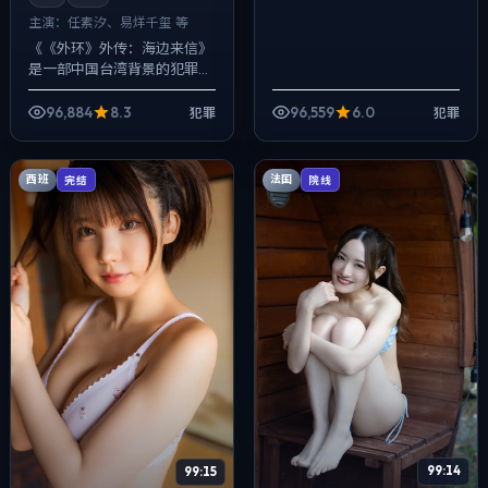
主演：
任素汐、易烊千玺 等
《《外环》外传：海边来信》
是一部中国台湾背景的犯罪作
品，2016年公映，由宫崎骏执
导，任素汐、易烊千玺、梁朝
96,884
8.3
96,559
6.0
犯罪
犯罪
伟等主演。用双线叙事把过去
与现在拧成...
西班
法国
完结
院线
99:14
99:15