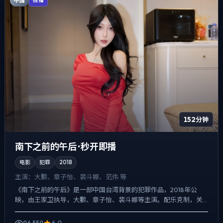
中国
独播
152分钟
南下之前的午后 · 秒开即播
电影
犯罪
2018
主演：
大鹏、章子怡、裴斗娜、范伟 等
《南下之前的午后》是一部中国台湾背景的犯罪作品，2018年公
映，由王家卫执导，大鹏、章子怡、裴斗娜等主演。配乐克制，关
键场面反而以环境声托情绪，人物在道德灰区反复试探，观众情绪...
96,559
6.0