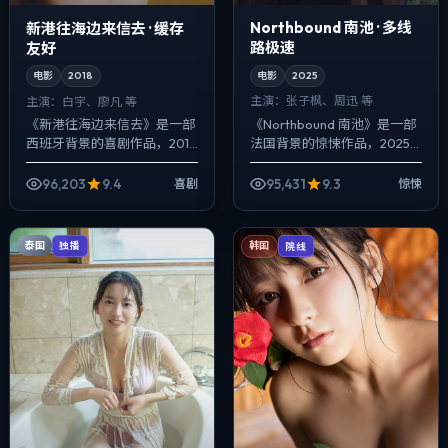
Northbound 南池 · 多线
新港往海边来信去 · 缓存
路极速
友好
电影
2025
电影
2018
主演：
张子枫、周迅 等
主演：
白宇、廖凡 等
《Northbound 南池》是一部
《新港往海边来信去》是一部
法国背景的惊悚作品，2025
西班牙背景的喜剧作品，2018
年公映，由李安执导，张子
年公映，由杜琪峰执导，白
枫、周迅、提莫西·查拉梅等主
宇、廖凡、大鹏等主演。以冷
96,203
9.4
95,431
9.3
喜剧
惊悚
演。强调群像而非单一英雄，
峻镜头对准普通人的抉择瞬
配...
间，一场意外成...
泰国
独播
韩国
院线