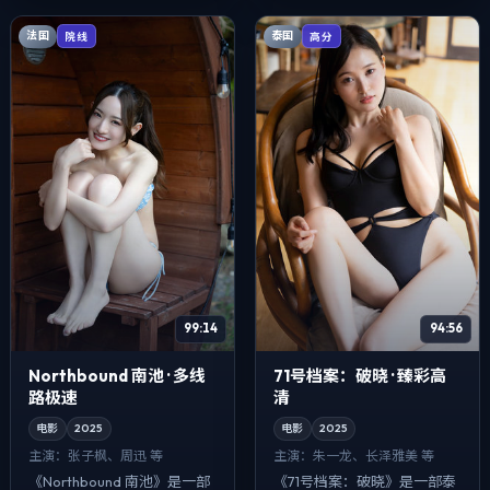
现在拧成一股...
在拧成一股绳...
法国
泰国
院线
高分
99:14
94:56
Northbound 南池 · 多线
71号档案：破晓 · 臻彩高
路极速
清
电影
2025
电影
2025
主演：
张子枫、周迅 等
主演：
朱一龙、长泽雅美 等
《Northbound 南池》是一部
《71号档案：破晓》是一部泰