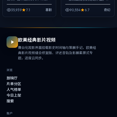
昊、裴斗娜、段奕宏等主演。
2025年公映，由许鞍华执
强调群像而非单一英雄，配角
导，肖央、白宇、谭卓等主
35,939
7.1
90,554
6.7
喜剧
奇幻
线条同样完整，...
演。用双线叙事把过去与现在
拧成一股绳，爱情...
欧美经典影片视频
舞台化观影界面挂载影史时间轴与策展手记，欧美经
典影片视频缝合修复版、评述音轨及影展套票式专
题，进度云同步。
浏览
放映厅
片单分区
人气榜单
今日上架
搜索
账户