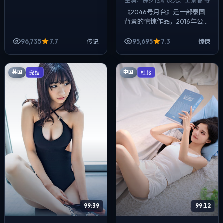
主演：
佛罗伦斯·皮尤、王景春 等
《2046号月台》是一部泰国
背景的惊悚作品，2016年公
映，由徐克执导，佛罗伦斯·皮
尤、王景春、蕾雅·赛杜等主
96,735
7.7
95,695
7.3
传记
惊悚
演。配乐克制，关键场面反而
以环境声...
英国
中国
完结
杜比
99:39
99:12