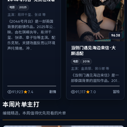
电影
2025
主演：
易烊千玺、张译 等
《2046号月台》是一部英国
背景的剧情作品，2025年公
映，由杜琪峰执导，易烊千
96:38
玺、张译、章子怡等主演。配
乐克制，关键场面反而以环境
当侧门遇见海边来信 · 大
声托情绪，冲...
屏适配
电影
2018
主演：
金高银、裴斗娜 等
《当侧门遇见海边来信》是一
部泰国背景的冒险作品，2018
年公映，由丹尼斯·维伦纽瓦执
导，金高银、裴斗娜、孔刘等
91,923
7.4
91,117
7.0
剧情
冒险
主演。在类型片框架里埋入作
者式旁白...
本周片单主打
编辑精选，本周值得优先观看的片单