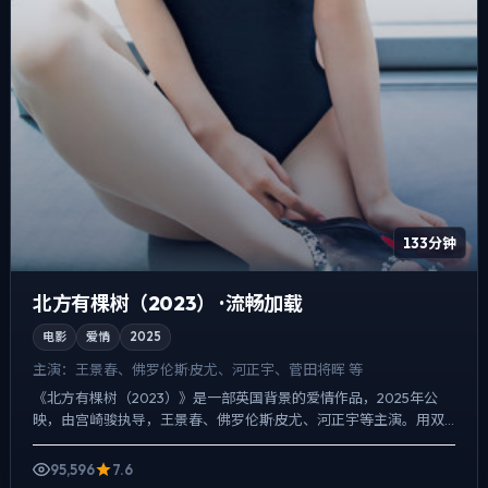
133分钟
北方有棵树（2023） · 流畅加载
电影
爱情
2025
主演：
王景春、佛罗伦斯·皮尤、河正宇、菅田将晖 等
《北方有棵树（2023）》是一部英国背景的爱情作品，2025年公
映，由宫崎骏执导，王景春、佛罗伦斯·皮尤、河正宇等主演。用双
线叙事把过去与现在拧成一股绳，爱情线并不喧宾夺主，却...
95,596
7.6