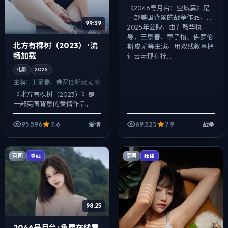
《2046号月台：空城篇》是
一部美国背景的战争作品，
99:39
2025年公映，由许鞍华执
导，王景春、章子怡、佛罗伦
北方有棵树（2023） · 流
斯·皮尤等主演。用双线叙事把
畅加载
过去与现在拧...
电影
2025
主演：
王景春、佛罗伦斯·皮尤 等
《北方有棵树（2023）》是
一部英国背景的爱情作品，
2025年公映，由宫崎骏执
导，王景春、佛罗伦斯·皮尤、
95,596
7.6
69,323
7.9
爱情
战争
河正宇等主演。用双线叙事把
过去与现在拧...
英国
泰国
院线
独播
98:25
2046号月台 · 免费在线看