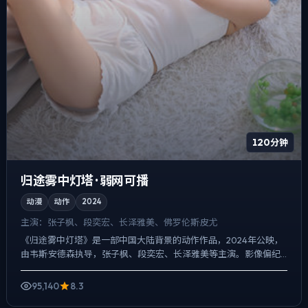
120分钟
归途雾中灯塔 · 弱网可播
动漫
动作
2024
主演：
张子枫、段奕宏、长泽雅美、佛罗伦斯·皮尤
《归途雾中灯塔》是一部中国大陆背景的动作作品，2024年公映，
由韦斯·安德森执导，张子枫、段奕宏、长泽雅美等主演。影像偏纪
实质感，手持与固定机位交替出现，喜剧桥段服务于人物性格...
95,140
8.3