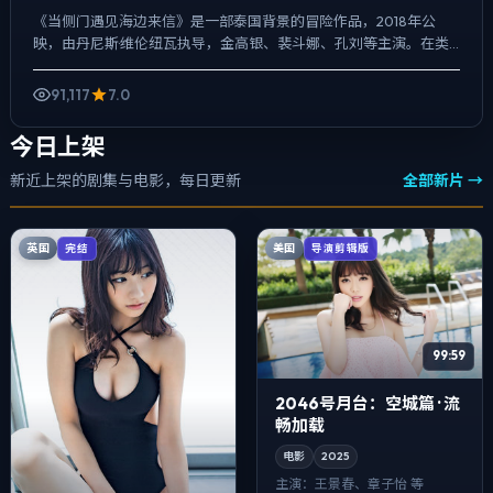
《当侧门遇见海边来信》是一部泰国背景的冒险作品，2018年公
映，由丹尼斯·维伦纽瓦执导，金高银、裴斗娜、孔刘等主演。在类
型片框架里埋入作者式旁白与留白，真相并非一次性抛出，而是...
91,117
7.0
今日上架
新近上架的剧集与电影，每日更新
全部新片 →
英国
美国
完结
导演剪辑版
99:59
2046号月台：空城篇 · 流
畅加载
电影
2025
主演：
王景春、章子怡 等