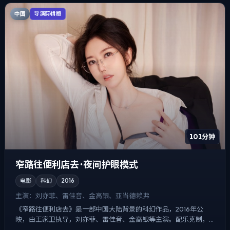
中国
导演剪辑版
101分钟
窄路往便利店去 · 夜间护眼模式
电影
科幻
2016
主演：
刘亦菲、雷佳音、金高银、亚当·德赖弗
《窄路往便利店去》是一部中国大陆背景的科幻作品，2016年公
映，由王家卫执导，刘亦菲、雷佳音、金高银等主演。配乐克制，
关键场面反而以环境声托情绪，动作戏服务于叙事节点，每场打斗...