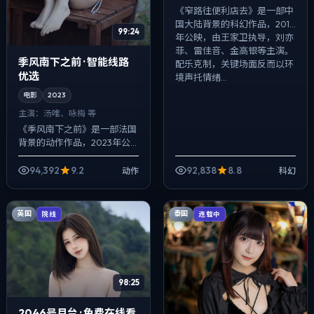
《窄路往便利店去》是一部中
国大陆背景的科幻作品，2016
99:24
年公映，由王家卫执导，刘亦
菲、雷佳音、金高银等主演。
季风南下之前 · 智能线路
配乐克制，关键场面反而以环
优选
境声托情绪...
电影
2023
主演：
汤唯、咏梅 等
《季风南下之前》是一部法国
背景的动作作品，2023年公
映，由杜琪峰执导，汤唯、咏
梅、安藤樱等主演。影像偏纪
94,392
9.2
92,838
8.8
动作
科幻
实质感，手持与固定机位交替
出现，悬疑外...
英国
泰国
院线
连载中
98:25
2046号月台 · 免费在线看