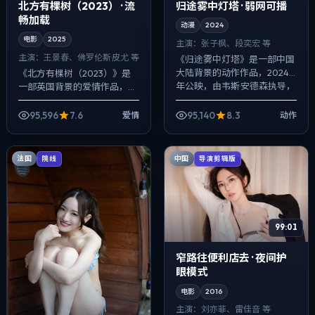
北方有棵树（2023） · 流
归途雾中灯塔 · 弱网可播
畅加载
动漫
2024
电影
2025
主演：
张子枫、段奕宏 等
主演：
王景春、佛罗伦斯·皮尤 等
《归途雾中灯塔》是一部中国
大陆背景的动作作品，2024
《北方有棵树（2023）》是
年公映，由韦斯·安德森执导，
一部英国背景的爱情作品，
张子枫、段奕宏、长泽雅美等
2025年公映，由宫崎骏执
主演。影像偏纪实质感，手持
导，王景春、佛罗伦斯·皮尤、
95,596
7.6
95,140
8.3
爱情
动作
与固定机位...
河正宇等主演。用双线叙事把
过去与现在拧...
法国
中国
院线
导演剪辑版
99:01
窄路往便利店去 · 夜间护
眼模式
电影
2016
主演：
刘亦菲、雷佳音 等