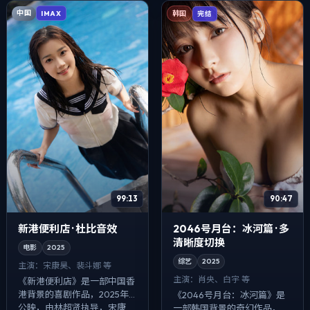
中国
IMAX
韩国
完结
99:13
90:47
新港便利店 · 杜比音效
2046号月台：冰河篇 · 多
清晰度切换
电影
2025
综艺
2025
主演：
宋康昊、裴斗娜 等
主演：
肖央、白宇 等
《新港便利店》是一部中国香
港背景的喜剧作品，2025年
《2046号月台：冰河篇》是
公映，由林超贤执导，宋康
一部韩国背景的奇幻作品，