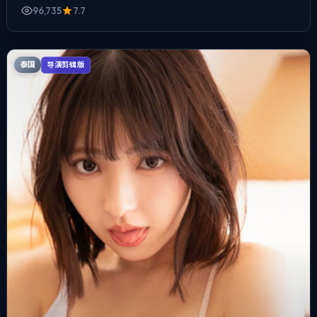
96,735
7.7
泰国
导演剪辑版