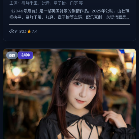
主演：
易烊千玺、张译、章子怡、白宇 等
《2046号月台》是一部英国背景的剧情作品，2025年公映，由杜琪
峰执导，易烊千玺、张译、章子怡等主演。配乐克制，关键场面反
而以环境声托情绪，冲突并非来自夸张奇观，而来自信息差...
91,923
7.4
泰国
连载中