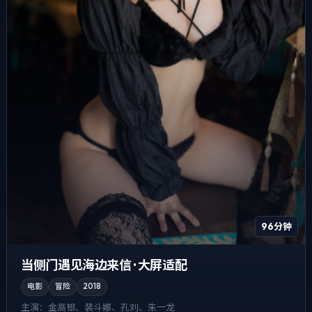
96分钟
当侧门遇见海边来信 · 大屏适配
电影
冒险
2018
主演：
金高银、裴斗娜、孔刘、朱一龙