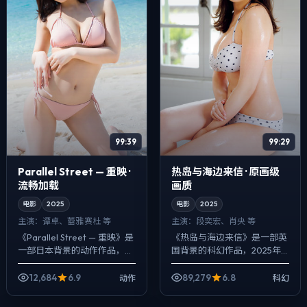
99:39
99:29
Parallel Street — 重映 ·
热岛与海边来信 · 原画级
流畅加载
画质
电影
2025
电影
2025
主演：
谭卓、蕾雅·赛杜 等
主演：
段奕宏、肖央 等
《Parallel Street — 重映》是
《热岛与海边来信》是一部英
一部日本背景的动作作品，
国背景的科幻作品，2025年
2025年公映，由乌尔善执
公映，由许鞍华执导，段奕
导，谭卓、蕾雅·赛杜、马伊琍
宏、肖央、章子怡等主演。配
12,684
6.9
89,279
6.8
动作
科幻
等主演。节奏先抑后扬...
乐克制，关键场面反而以环境
声托情绪，冲突...