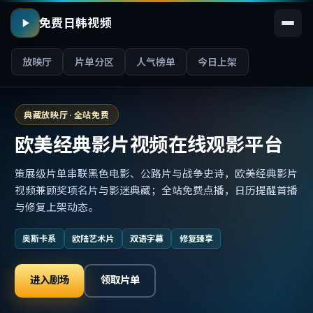
免费日韩视频
放映厅
片单分区
人气榜单
今日上架
典藏放映厅 · 全站免费
欧美经典影片视频在线观影平台
策展级片单串联黑色电影、公路片与战争史诗，欧美经典影片
视频兼顾奖项名片与影迷典藏；全站免费点播，日历提醒首播
与修复上架动态。
奥斯卡系
欧陆艺术片
双语字幕
修复臻享
进入剧场
领取片单