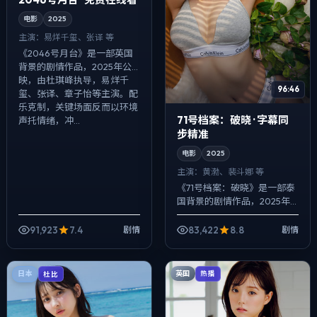
电影
2025
主演：
易烊千玺、张译 等
《2046号月台》是一部英国
背景的剧情作品，2025年公
映，由杜琪峰执导，易烊千
96:46
玺、张译、章子怡等主演。配
乐克制，关键场面反而以环境
71号档案：破晓 · 字幕同
声托情绪，冲...
步精准
电影
2025
主演：
黄渤、裴斗娜 等
《71号档案：破晓》是一部泰
国背景的剧情作品，2025年
公映，由杜琪峰执导，黄渤、
裴斗娜、谭卓等主演。以冷峻
91,923
7.4
83,422
8.8
剧情
剧情
镜头对准普通人的抉择瞬间，
人物在道德...
英国
日本
热播
杜比