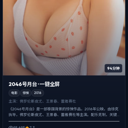
94分钟
2046号月台 · 一键全屏
电影
惊悚
2016
主演：
佛罗伦斯·皮尤、王景春、蕾雅·赛杜
《2046号月台》是一部泰国背景的惊悚作品，2016年公映，由徐克
执导，佛罗伦斯·皮尤、王景春、蕾雅·赛杜等主演。配乐克制，关键
场面反而以环境声托情绪，动作戏服务于叙事节点，每...
95,695
7.3