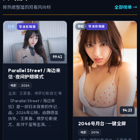
按热度整理的观看风向标
全部榜单 →
泰国
日本
导演剪辑版
导演剪辑版
99:41
Parallel Street / 海边来
信 · 夜间护眼模式
电影
2024
主演：
王景春、佛罗伦斯·皮尤 等
《Parallel Street / 海边来
信》是一部日本背景的传记作
94:23
品，2024年公映，由魏德圣
执导，王景春、佛罗伦斯·皮
2046号月台 · 一键全屏
尤、易烊千玺等主演。...
电影
2016